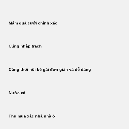
Bỏ
qua
nội
Mâm quả cưới chính xác
dung
Cúng nhập trạch
Cúng thôi nôi bé gái đơn giản và dễ dàng
Nước xả
Thu mua xác nhà nhà ở